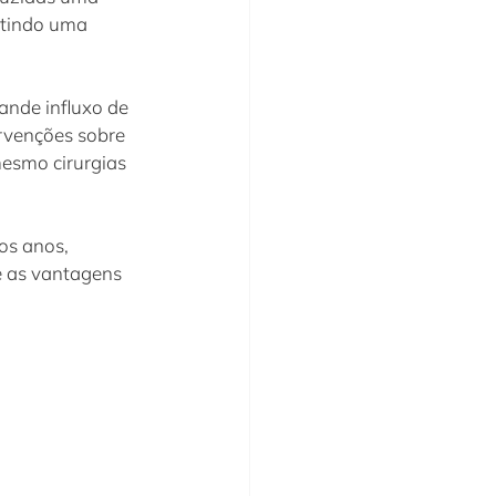
itindo uma 
ande influxo de 
rvenções sobre 
esmo cirurgias 
os anos, 
e as vantagens 