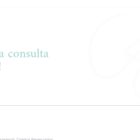
Dor Abdominal: quando devo
Balão
me preocupar?
trat
a consulta
!
er atendê-lo(a).
simmich. Direitos Reservados