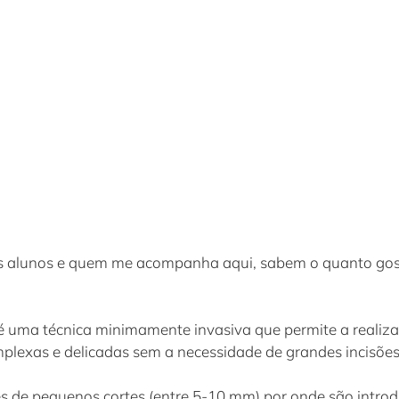
s alunos e quem me acompanha aqui, sabem o quanto gost
é uma técnica minimamente invasiva que permite a realizaç
plexas e delicadas sem a necessidade de grandes incisões
vés de pequenos cortes (entre 5-10 mm) por onde são intro