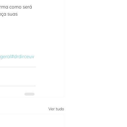
forma como será 
eça suas 
geral
#drdirceuv
Ver tudo