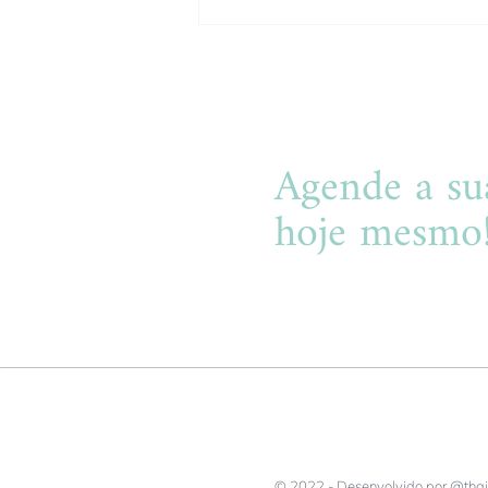
O que faz o Cirurgião do
Aparelho Digestivo?
Agende a su
hoje mesmo
É só
clicar aqui
, será um praz
© 2022 - Desenvolvido por @thai