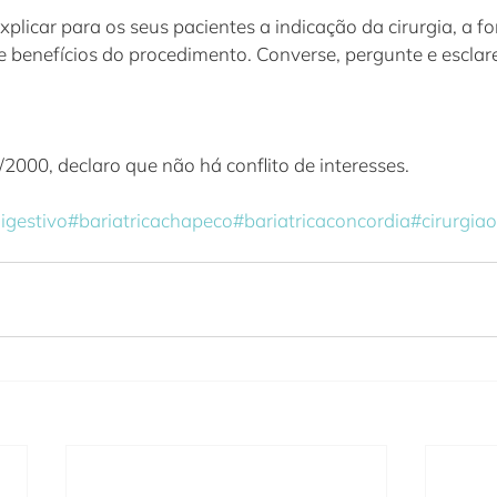
explicar para os seus pacientes a indicação da cirurgia, a 
s e benefícios do procedimento. Converse, pergunte e esclar
000, declaro que não há conflito de interesses.
igestivo
#bariatricachapeco
#bariatricaconcordia
#cirurgiao