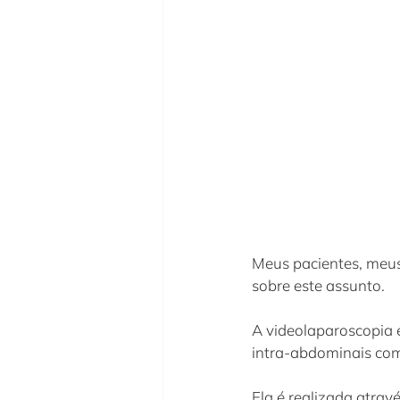
Meus pacientes, meu
sobre este assunto.
A videolaparoscopia 
intra-abdominais com
Ela é realizada atra