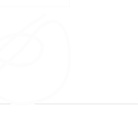
 Intragástrico para
amento da Obesidade