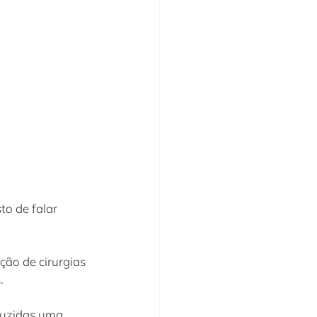
o de falar 
ão de cirurgias 
.
duzidas uma 