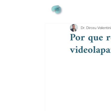
Dr. Dirceu Valentini
Por que r
videolapa